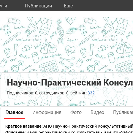
уги
Публикации
Eще
Научно-Практический Консул
Подписчиков: 0, сотрудников: 0, рейтинг:
332
Главное
Информация
Фото
Видео
Публика
Краткое название
:
АНО Научно-Практический Консультативный
Описание
: Научно-практический консультативный центр «Забо