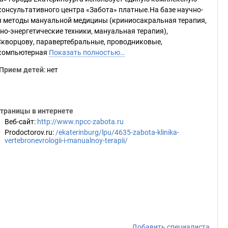
консультативного центра «Забота» платные.На базе научно-
я методы мануальной медицины (криниосакральная терапия,
о-энергетические техники, мануальная терапия),
Скворцову, паравертебральные, проводниковые,
 компьютерная
Показать полностью…
Прием детей
: нет
траницы в интернете
Веб-сайт
:
http://www.npcc-zabota.ru
Prodoctorov.ru
:
/ekaterinburg/lpu/4635-zabota-klinika-
vertebronevrologii-i-manualnoy-terapii/
Добавить специалиста