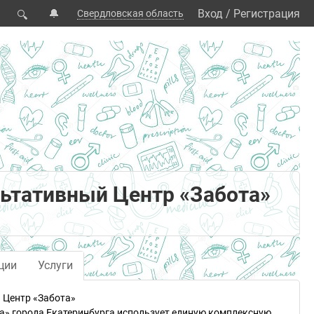
🔔
Вход
/
Регистрация
Свердловская область
🔍
ьтативный Центр «Забота»
ции
Услуги
 Центр «Забота»
та» города Екатеринбурга использует единую комплексную