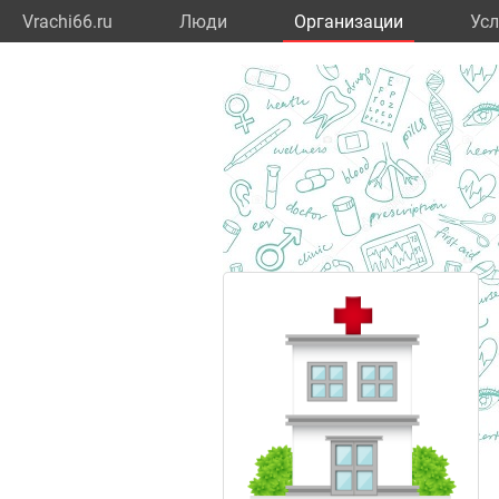
Vrachi66.ru
Люди
Организации
Усл