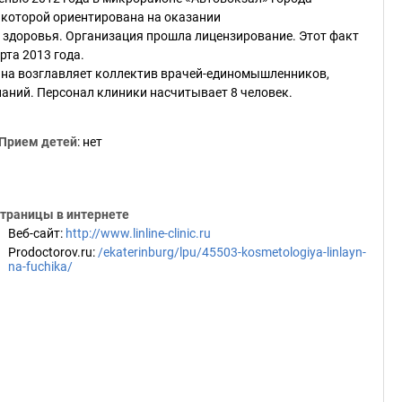
 которой ориентирована на оказании
 здоровья. Организация прошла лицензирование. Этот факт
та 2013 года.
 Она возглавляет коллектив врачей-единомышленников,
аний. Персонал клиники насчитывает 8 человек.
Прием детей
: нет
траницы в интернете
Веб-сайт
:
http://www.linline-clinic.ru
Prodoctorov.ru
:
/ekaterinburg/lpu/45503-kosmetologiya-linlayn-
na-fuchika/