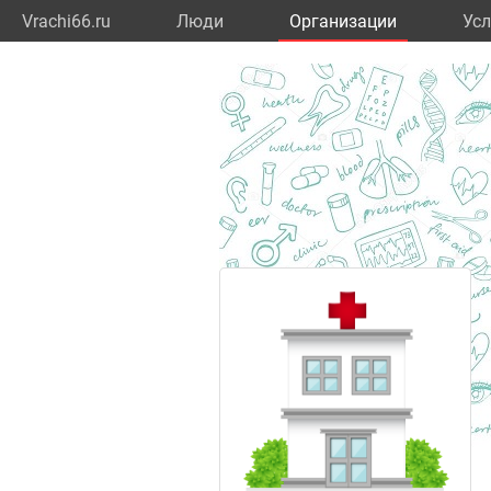
Vrachi66.ru
Люди
Организации
Усл