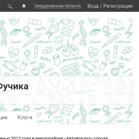
🔔
Вход
/
Регистрация
Свердловская область
🔍
Фучика
ции
Услуги
енью 2012 года в микрорайоне «Автовокзал» города