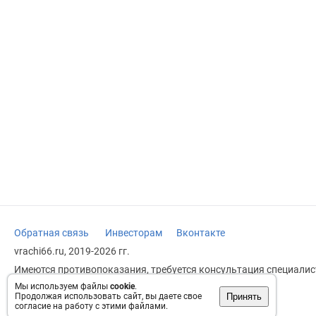
Обратная связь
Инвесторам
Вконтакте
vrachi66.ru, 2019-2026 гг.
Имеются противопоказания, требуется консультация специалист
заменяет прием врача.
Мы используем файлы
cookie
.
Принять
Продолжая использовать сайт, вы даете свое
Возрастное ограничение: 18+
согласие на работу с этими файлами.