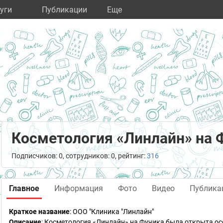
уги
Публикации
Eще
Косметология «Линлайн» на 
Подписчиков: 0, сотрудников: 0, рейтинг:
316
Главное
Информация
Фото
Видео
Публика
Краткое название
:
ООО "Клиника "Линлайн"
Описание
: Косметология «Линлайн» на Фучика была открыта ос