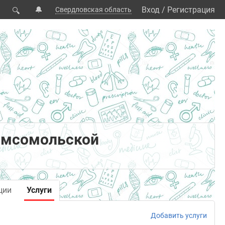
🔔
Вход
/
Регистрация
Свердловская область
🔍
Комсомольской
ции
Услуги
Добавить услуги