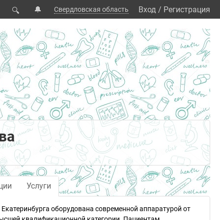
🔔
Вход
/
Регистрация
Свердловская область
🔍
ва
ции
Услуги
 Екатеринбурга оборудована современной аппаратурой от
высшей квалификационной категории. Пациентам