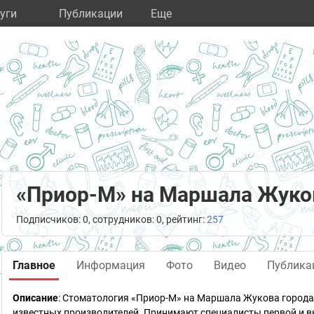
уги
Публикации
Eще
«Приор-М» на Маршала Жуко
Подписчиков: 0, сотрудников: 0, рейтинг:
257
Главное
Информация
Фото
Видео
Публика
Описание
: Стоматология «Приор-М» на Маршала Жукова города
известных производителей. Принимают специалисты первой и 