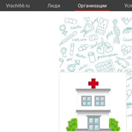
Vrachi66.ru
Люди
Организации
Усл