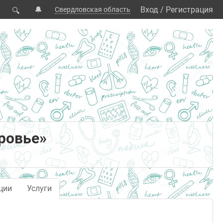
🔔
Вход
/
Регистрация
Свердловская область
🔍
ровье»
ции
Услуги