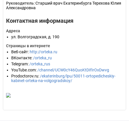
Руководитель
:
Старший врач Екатеринбурга Терехова Юлия
Александровна
Контактная информация
Адреса
ул. Волгоградская, д. 190
Страницы в интернете
Веб-сайт
:
http://orteka.ru
ВКонтакте
:
/orteka_ru
Telegram
:
/orteka_rus
YouTube.com
:
/channel/UCW0cY46QuoKtDIfIrOxDwvg
Prodoctorov.ru
:
/ekaterinburg/lpu/50011-ortopedicheskiy-
kabinet-orteka-na-volgogradskoy/