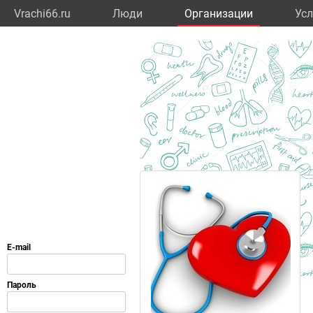
Vrachi66.ru
Люди
Организации
Усл