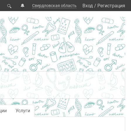
🔔
Вход
/
Регистрация
Свердловская область
🔍
ции
Услуги