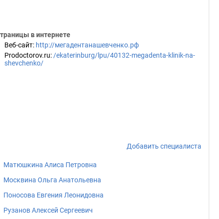
траницы в интернете
Веб-сайт
:
http://мегадентанашевченко.рф
Prodoctorov.ru
:
/ekaterinburg/lpu/40132-megadenta-klinik-na-
shevchenko/
Добавить специалиста
Матюшкина Алиса Петровна
Москвина Ольга Анатольевна
Поносова Евгения Леонидовна
Рузанов Алексей Сергеевич