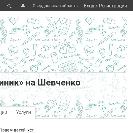
🔔
Вход
/
Регистрация
Свердловская область
🔍
иник» на Шевченко
ции
Услуги
Прием детей
: нет