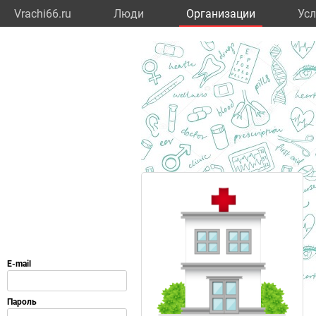
Vrachi66.ru
Люди
Организации
Усл