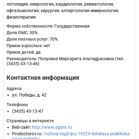
логопедия, неврология, кардиология, ревматология,
офтальмология, хирургия, аллергология-иммунология,
физиотерапия.
Форма собственности
:
Государственная
Доля ОМС
:
30%
Доля платных услуг
:
70%
Прием взрослых
:
нет
Прием детей
:
да
Руководитель
:
Полухина Маргарита Альгидрасовна (тел.
(3435) 43-13-46)
Контактная информация
Адреса
ул. Победы, д. 42
Телефоны
(3435) 43-13-47
Страницы в интернете
Веб-сайт
:
http://www.dgbnt.ru
Prodoctorov.ru
:
/nizhniy-tagil/lpu/19229-detskaya-poliklinika-
na-pr-pobedy/