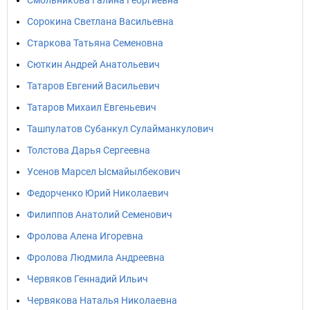
Смольникова Галина Георгиевна
Сорокина Светлана Васильевна
Старкова Татьяна Семеновна
Сюткин Андрей Анатольевич
Татаров Евгений Васильевич
Татаров Михаил Евгеньевич
Ташпулатов Субанкул Сулайманкулович
Толстова Дарья Сергеевна
Усенов Марсел Ысмайылбекович
Федорченко Юрий Николаевич
Филиппов Анатолий Семенович
Фролова Алена Игоревна
Фролова Людмила Андреевна
Червяков Геннадий Ильич
Червякова Наталья Николаевна