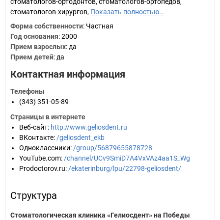
стоматологов-ортодонтов, стоматологов-ортопедов,
стоматологов-хирургов,
Показать полностью…
Форма собственности
: Частная
Год основания
:
2000
Прием взрослых
: да
Прием детей
: да
Контактная информация
Телефоны
(343) 351-05-89
Страницы в интернете
Веб-сайт
:
http://www.geliosdent.ru
ВКонтакте
:
/geliosdent_ekb
Одноклассники
:
/group/56879655878728
YouTube.com
:
/channel/UCv9SmiD7A4VxVAz4aa1S_Wg
Prodoctorov.ru
:
/ekaterinburg/lpu/22798-geliosdent/
Структура
Стоматологическая клиника «Гелиосдент» на Победы