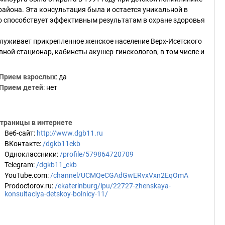
айона. Эта консультация была и остается уникальной в
то способствует эффективным результатам в охране здоровья
уживает прикрепленное женское население Верх-Исетского
евной стационар, кабинеты акушер-гинекологов, в том числе и
Прием взрослых
: да
Прием детей
: нет
траницы в интернете
Веб-сайт
:
http://www.dgb11.ru
ВКонтакте
:
/dgkb11ekb
Одноклассники
:
/profile/579864720709
Telegram
:
/dgkb11_ekb
YouTube.com
:
/channel/UCMQeCGAdGwERvxVxn2EqOmA
Prodoctorov.ru
:
/ekaterinburg/lpu/22727-zhenskaya-
konsultaciya-detskoy-bolnicy-11/