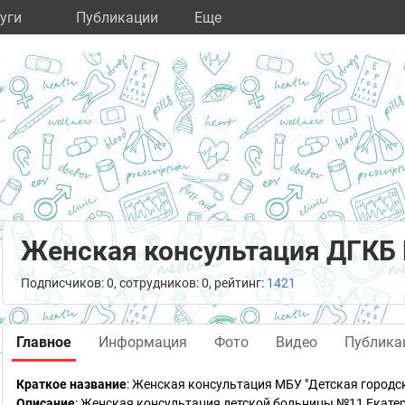
уги
Публикации
Eще
Женская консультация ДГКБ
Подписчиков: 0, сотрудников: 0, рейтинг:
1421
Главное
Информация
Фото
Видео
Публика
Краткое название
:
Женская консультация МБУ "Детская городс
Описание
: Женская консультация детской больницы №11 Екатер