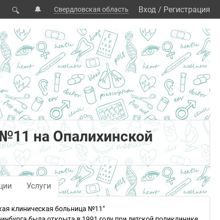
🔔
Вход
/
Регистрация
Свердловская область
🔍
 №11 на Опалихинской
ции
Услуги
кая клиническая больница №11"
инбурга была открыта в 1991 году при детской поликлинике