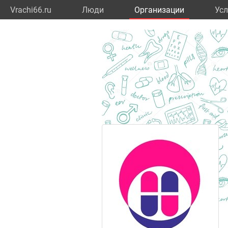
Vrachi66.ru
Люди
Организации
Усл