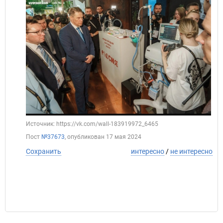
Источник: https://vk.com/wall-183919972_6465
Пост
№37673
, опубликован
17 мая 2024
Сохранить
интересно
/
не интересно