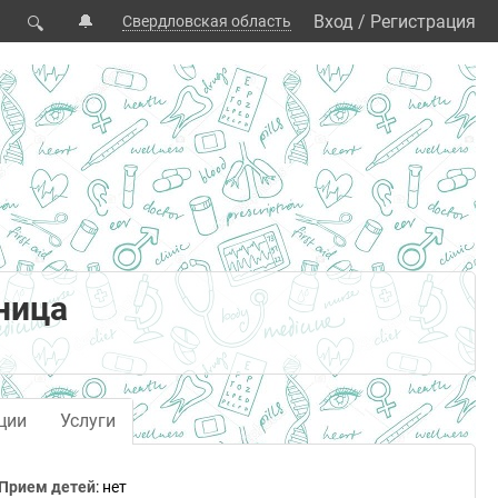
🔔
Вход
/
Регистрация
Свердловская область
🔍
ница
ции
Услуги
Прием детей
: нет