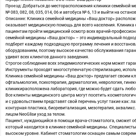
Проезд
:
Добраться до месторасположения клиники семейной м
№ 083, 082, 08, 035, 014, 06 и автобуса № 6, 13 и выйти на остан
Описание
:
Клиника семейной медицины «Ваш доктор» расположен
оказывает медицинскую помощь для всего населения. Клиника с
пациентам пройти медицинский осмотр всех врачей-профессион
семейной медицины «Ваш доктор» – это индивидуальный подход 
подберет каждому подходящую программу лечения и восстано
оборудованием, поэтому высокое качество обслуживания гаран
удивят всех клиентов данного заведения.
Строгое соблюдение всех эпидемиологических норм может гар
Инструменты проходят многоступенчатую стерилизацию, испол
Клиника семейной медицины «Ваш доктор» предлагает своим кли
офтальмология, психотерапия, дерматология, неврология, гинек
клиникирасположена лаборатория, где можно будет сдать любо
Все клиенты медицинского центра могут посетить косметологич
и с удовольствием представят свой перечень услуг такие как: 
контурная пластика, биоревитализация, мезотерапия, аквалик
лицом NeoGlisи уход за телом.
Пациент, нуждающийся в помощи врача-стоматолога, сможет об
который находится в клинике семейной медицины. Специалисты 
высоком уровне. Кабинет стоматологии оснащен самым совре