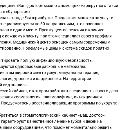
едицины «Ваш доктор» можно с помощью маршрутного такси
овке «Кунарская».
а в городе Екатеринбурге. Предлагает множество услуг и
пециализируется по 60 направлениям, что позволяет
алов в одном месте. Преимущества лечения в клинике
к каждому клиенту, при этом специалист своего профиля
вления. Медицинский центр оснащен самым современным
тированно. Приемлемые цены и система скидок приятно
антировать полную инфекционную безопасность.
ьзуются одноразовые расходные материалы.
ентам широкий спектр услуг: мануальная терапия,
ология, урология и кардиология. На территории
й вид анализа.
еский кабинет, в котором работают специалисты своего дела
лазерная косметология, плазмолифтинг, инъекционная
с. Предусмотренывосстанавливающие программы по уходу за
ратиться в стоматологический кабинет «Ваш доктор»,
гарантируют качественное лечение зубов и десен на
менным оборудованием, что поможет моментально решить