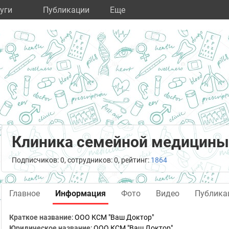
уги
Публикации
Eще
Клиника семейной медицины
Подписчиков: 0, сотрудников: 0, рейтинг:
1864
Главное
Информация
Фото
Видео
Публика
Краткое название
:
ООО КСМ "Ваш Доктор"
Юридическое название
:
ООО КСМ "Ваш Доктор"