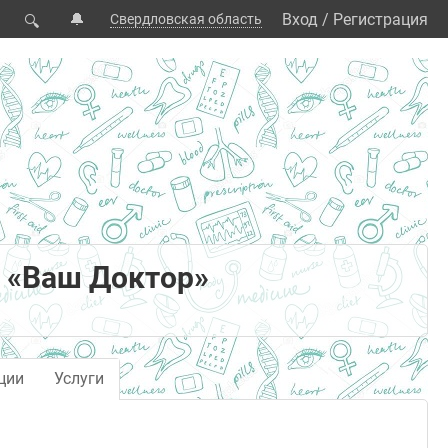
🔔
Вход
/
Регистрация
Свердловская область
🔍
 «Ваш Доктор»
ции
Услуги