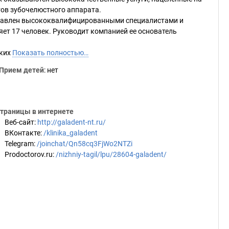
тов зубочелюстного аппарата.
ставлен высококвалифицированными специалистами и
яет 17 человек. Руководит компанией ее основатель
аких
Показать полностью…
Прием детей
: нет
траницы в интернете
Веб-сайт
:
http://galadent-nt.ru/
ВКонтакте
:
/klinika_galadent
Telegram
:
/joinchat/Qn58cq3FjWo2NTZi
Prodoctorov.ru
:
/nizhniy-tagil/lpu/28604-galadent/