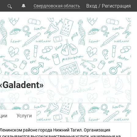
🔔
Вход
/
Регистрация
Свердловская область
🔍
«Galadent»
ции
Услуги
в Ленинском районе города Нижний Тагил. Организация
нах оказываются высококачественные услуги, нацеленные на