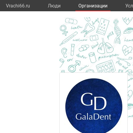
Vrachi66.ru
Люди
Организации
Усл