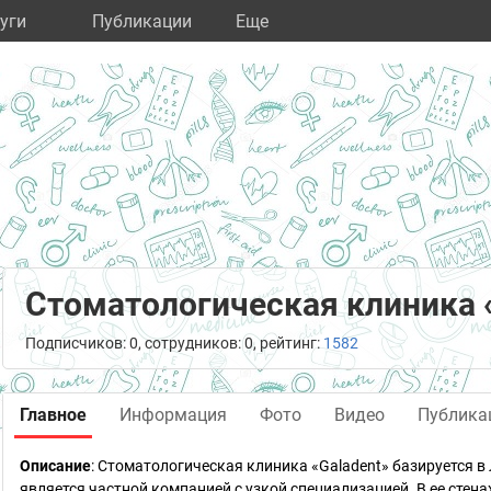
уги
Публикации
Eще
Стоматологическая клиника 
Подписчиков: 0, сотрудников: 0, рейтинг:
1582
Главное
Информация
Фото
Видео
Публика
Описание
: Стоматологическая клиника «Galadent» базируется 
является частной компанией с узкой специализацией. В ее сте