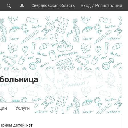
🔔
Вход
/
Регистрация
Свердловская область
🔍
 больница
ции
Услуги
Прием детей
: нет