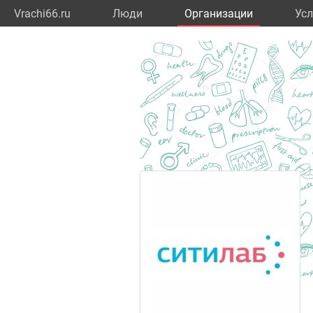
Vrachi66.ru
Люди
Организации
Усл