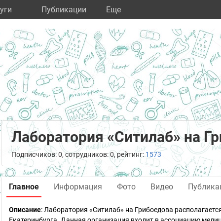
уги
Публикации
Eще
Лаборатория «Ситилаб» на Г
Подписчиков: 0, сотрудников: 0, рейтинг:
1573
Главное
Информация
Фото
Видео
Публика
Описание
: Лаборатория «Ситилаб» на Грибоедова располагаетс
Екатеринбурга. Данная организация входит в ассоциацию меди