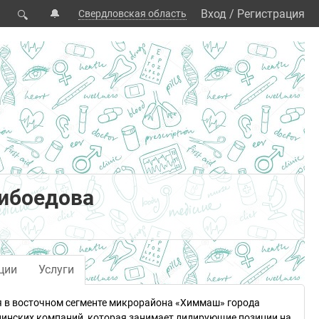
🔔
Вход
/
Регистрация
Свердловская область
🔍
рибоедова
ции
Услуги
я в восточном сегменте микрорайона «Химмаш» города
цинских компаний, которая занимает лидирующие позиции на