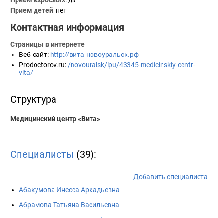
Прием взрослых
: да
Прием детей
: нет
Контактная информация
Страницы в интернете
Веб-сайт
:
http://вита-новоуральск.рф
Prodoctorov.ru
:
/novouralsk/lpu/43345-medicinskiy-centr-
vita/
Структура
Медицинский центр «Вита»
Специалисты
(39):
Добавить специалиста
Абакумова Инесса Аркадьевна
Абрамова Татьяна Васильевна