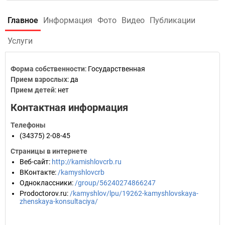
Главное
Информация
Фото
Видео
Публикации
Услуги
Форма собственности
: Государственная
Прием взрослых
: да
Прием детей
: нет
Контактная информация
Телефоны
(34375) 2-08-45
Страницы в интернете
Веб-сайт
:
http://kamishlovcrb.ru
ВКонтакте
:
/kamyshlovcrb
Одноклассники
:
/group/56240274866247
Prodoctorov.ru
:
/kamyshlov/lpu/19262-kamyshlovskaya-
zhenskaya-konsultaciya/