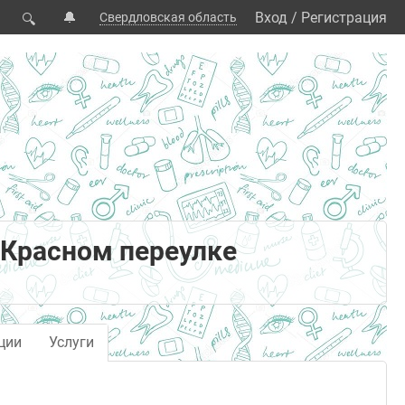
🔔
Вход
/
Регистрация
Свердловская область
🔍
 Красном переулке
ции
Услуги