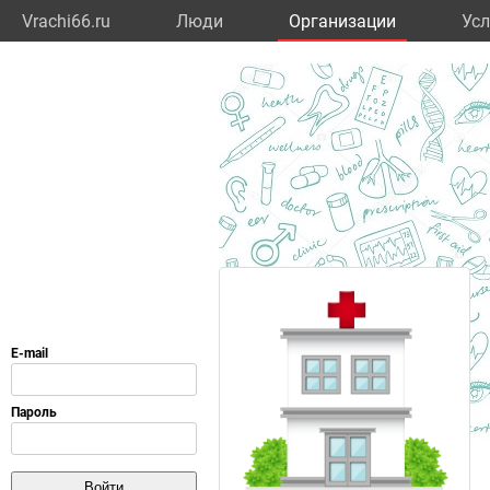
Vrachi66.ru
Люди
Организации
Усл