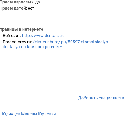
Прием взрослых
: да
Прием детей
: нет
траницы в интернете
Веб-сайт
:
http://www.dentalia.ru
Prodoctorov.ru
:
/ekaterinburg/lpu/50597-stomatologiya-
dentaliya-na-krasnom-pereulke/
Добавить специалиста
Юдинцев Максим Юрьевич