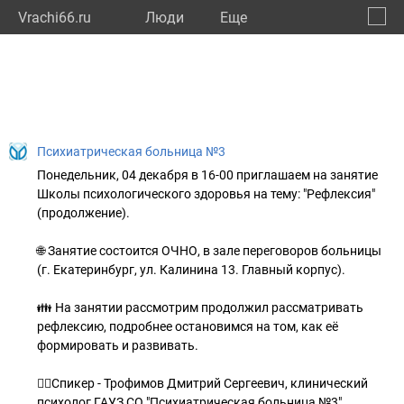
Vrachi66.ru
Люди
Eще
🔔
Сверд
🔍
Психиатрическая больница №3
Понедельник, 04 декабря в 16-00 приглашаем на занятие
Школы психологического здоровья на тему: "Рефлексия"
(продолжение).
🌐 Занятие состоится ОЧНО, в зале переговоров больницы
(г. Екатеринбург, ул. Калинина 13. Главный корпус).
👪 На занятии рассмотрим продолжил рассматривать
рефлексию, подробнее остановимся на том, как её
формировать и развивать.
👨‍⚕Спикер - Трофимов Дмитрий Сергеевич, клинический
психолог ГАУЗ СО "Психиатрическая больница №3".