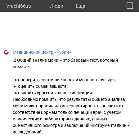
Vrachi66.ru
Люди
Eще
🔔
Сверд
🔍
Медицинский центр «Рубин»
🔬Общий анализ мочи – это базовый тест, который
поможет:
🔸проверить состояние почек и мочевого пузыря;
🔸 оценить обмен веществ;
🔸выявить урогенитальные инфекции.
Необходимо помнить, что результаты общего анализа
мочи может правильно интерпретировать, оценить их
соответствие нормам только лечащий врач с учетом
клинических и лабораторных данных, данных
объективного осмотра и заключений инструментальных
исследований.