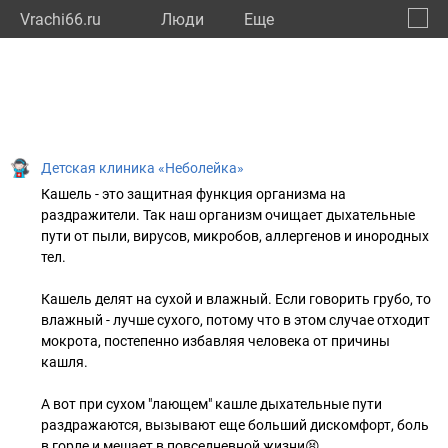
Vrachi66.ru
Люди
Eще
🔔
Сверд
🔍
Детская клиника «Неболейка»
Кашель - это защитная функция организма на
раздражители. Так наш организм очищает дыхательные
пути от пыли, вирусов, микробов, аллергенов и инородных
тел.
Кашель делят на сухой и влажный. Если говорить грубо, то
влажный - лучше сухого, потому что в этом случае отходит
мокрота, постепенно избавляя человека от причины
кашля.
А вот при сухом "лающем" кашле дыхательные пути
раздражаются, вызывают еще больший дискомфорт, боль
в горле и мешает в повседневной жизни😫