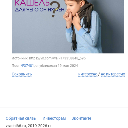
Источник: https://vk.com/wall-173358848_595
Пост
№37481
, опубликован
19 мая 2024
Сохранить
интересно
/
не интересно
Обратная связь
Инвесторам
Вконтакте
vrachi66.ru, 2019-2026 гг.