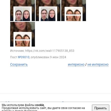
Источник: https://vk.com/wall-117905138_853
Пост
№39010
, опубликован
9 июн 2024
Сохранить
интересно
/
не интересно
Обратная связь
Инвесторам
Вконтакте
Мы используем файлы
cookie
.
Принять
Продолжая использовать сайт, вы даете свое согласие на
vrachi66.ru, 2019-2026 гг.