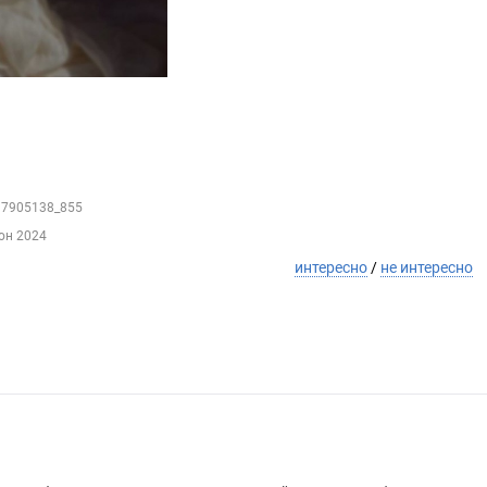
117905138_855
юн 2024
интересно
/
не интересно