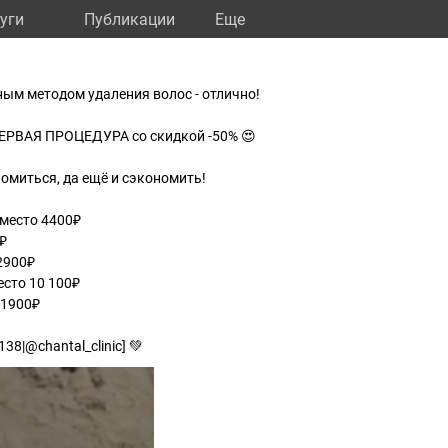
уги
Публикации
Eще
ным методом удаления волос - отлично!
а ПЕРВАЯ ПРОЦЕДУРА со скидкой -50% 😍
омиться, да ещё и сэкономить!
вместо 4400₽
0₽
2900₽
есто 10 100₽
 1900₽
38|@chantal_clinic] 💚