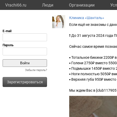
Vrachi66.ru
Люди
Организации
Усл
Клиника «Шанталь»
Если ещё не знакомы с дан
❗️ До 31 августа 2024 год
Сейчас самое время познак
▪️ Тотальное бикини 2200₽ 
▪️ Голени 2750₽ вместо 550
▪️ Подмышки 1450₽ вместо 
Забыли пароль?
▪️ Ноги полностью 5050₽ вм
▪️ Верхняя губа 950₽ вместо
Зарегистрироваться
Мы ждем Вас в [club1179051