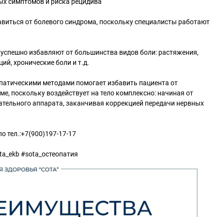
ых симптомов и риска рецидива
авиться от болевого синдрома, поскольку специалисты работают
 успешно избавляют от большинства видов боли: растяжения,
ий, хронические боли и т.д.
опатическими методами помогает избавить пациента от
ме, поскольку воздействует на тело комплексно: начиная от
ательного аппарата, заканчивая коррекцией передачи нервных
о тел.:+7(900)197-17-17
a_ekb #sota_остеопатия