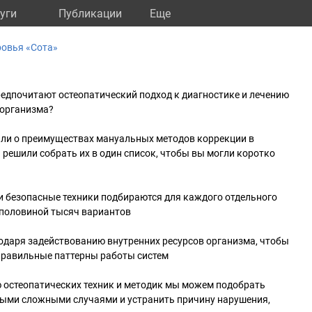
уги
Публикации
Eще
ровья «Сота»
едпочитают остеопатический подход к диагностике и лечению
 организма?
ли о преимуществах мануальных методов коррекции в
решили собрать их в один список, чтобы вы могли коротко
и безопасные техники подбираются для каждого отдельного
с половиной тысяч вариантов
одаря задействованию внутренних ресурсов организма, чтобы
правильные паттерны работы систем
 остеопатических техник и методик мы можем подобрать
мыми сложными случаями и устранить причину нарушения,