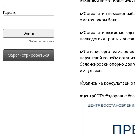
избавляя вас от болезненн
✔️Остеопатия поможет изб
с источником боли
✔️Остеопатические методы
последствия травм и операц
Забыли пароль?
✔️Лечение организма осте
Зарегистрироваться
нарушений во всём организ
балансировки опорно-двиг
импульсов
☝️Запись на консультацию п
#центрSOTA #здоровье #sot