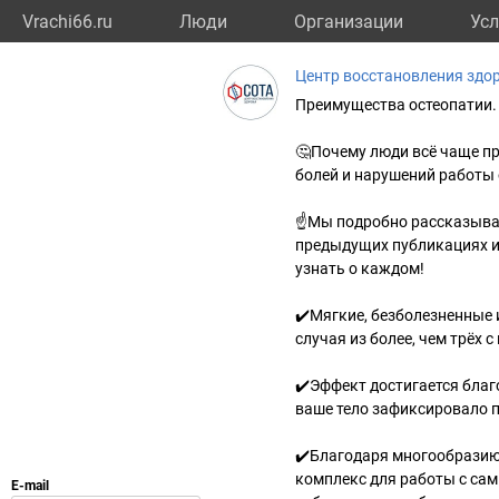
Vrachi66.ru
Люди
Организации
Усл
Центр восстановления здо
Преимущества остеопатии.
🤔Почему люди всё чаще пр
болей и нарушений работы
☝️Мы подробно рассказыва
предыдущих публикациях и 
узнать о каждом!
✔️Мягкие, безболезненные 
случая из более, чем трёх 
✔️Эффект достигается благ
ваше тело зафиксировало 
✔️Благодаря многообразию
комплекс для работы с са