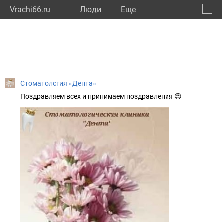
Vrachi66.ru
Люди
Eще
🔔
Сверд
🔍
Стоматология «Дента»
Поздравляем всех и принимаем поздравления 😍