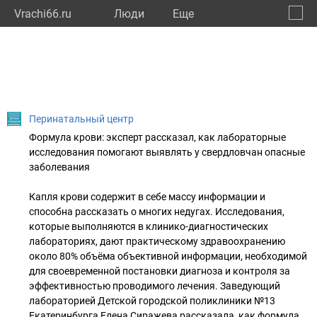
Vrachi66.ru
Люди
Eще
🔔
Сверд
🔍
Перинатальный центр
Формула крови: эксперт рассказал, как лабораторные
исследования помогают выявлять у свердловчан опасные
заболевания
Капля крови содержит в себе массу информации и
способна рассказать о многих недугах. Исследования,
которые выполняются в клинико-диагностических
лабораториях, дают практическому здравоохранению
около 80% объёма объективной информации, необходимой
для своевременной постановки диагноза и контроля за
эффективностью проводимого лечения. Заведующий
лабораторией Детской городской поликлиники №13
Екатеринбурга Елена Сиражева рассказала, как формула