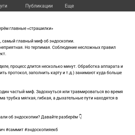
уги
Публикации
Eще
ерём главные «страшилки»
й, самый главный миф об эндоскопии.
 неприятная. Но терпимая. Соблюдение несложных правил
кт.
 деле, процесс длится несколько минут. Обработка аппарата и
ь протокол, заполнить карту и т.д.) занимают куда больше
ё один частый миф. Задохнуться или травмироваться во время
а трубка мягкая, гибкая, а дыхательные пути находятся в
али об эндоскопии? Давайте разберём 👇
вич #саммит #эндоскопияекб