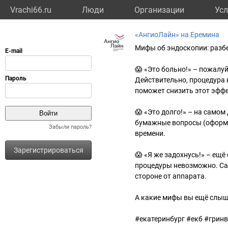
Vrachi66.ru
Люди
Организации
Усл
«АнгиоЛайн» на Еремина
Мифы об эндоскопии: разб
😱 «Это больно!» – пожалу
Действительно, процедура
поможет снизить этот эффе
😱 «Это долго!» – на самом
бумажные вопросы (оформит
Забыли пароль?
времени.
Зарегистрироваться
😱 «Я же задохнусь!» – ещ
процедуры невозможно. Сам
стороне от аппарата.
А какие мифы вы ещё слыш
#екатеринбург #екб #грин