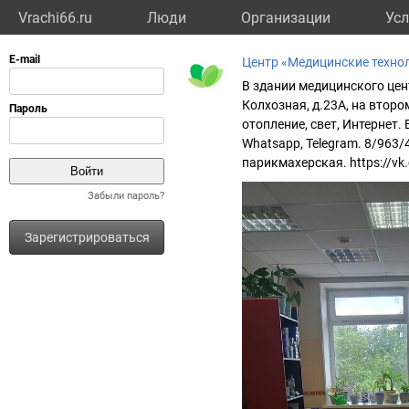
Vrachi66.ru
Люди
Организации
Усл
Центр «Медицинские техно
В здании медицинского цент
Колхозная, д.23А, на второ
отопление, свет, Интернет.
Whatsapp, Telegram. 8/963
парикмахерская. https://vk
Забыли пароль?
Зарегистрироваться