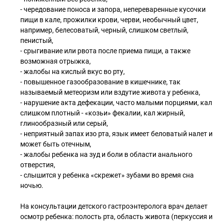
- чередование поноса и запора, непереваренные кусочки
пищи в кале, прожилки крови, черви, необычный цвет,
например, белесоватый, черный, слишком светлый,
пенистый,
- срыгивание или рвота после приема пищи, а также
возможная отрыжка,
- жалобы на кислый вкус во рту,
- повышенное газообразование в кишечнике, так
называемый метеоризм или вздутие живота у ребенка,
- нарушение акта дефекации, часто малыми порциями, кал
слишком плотный - «козьи» фекалии, кал жирный,
глинообразный или серый,
- неприятный запах изо рта, язык имеет беловатый налет и
может быть отечным,
- жалобы ребенка на зуд и боли в области анального
отверстия,
- слышится у ребенка «скрежет» зубами во время сна
ночью.
На консультации детского гастроэнтеролога врач делает
осмотр ребенка: полость рта, область живота (перкуссия и