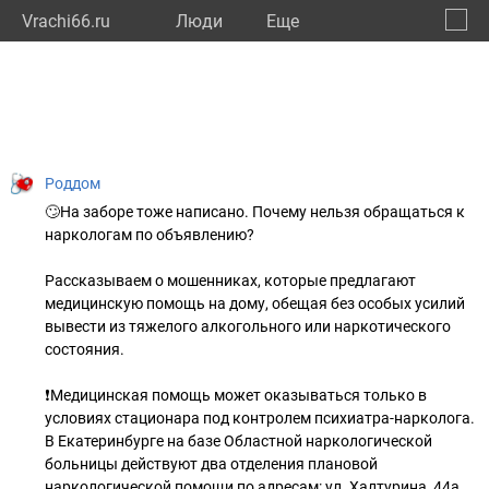
Vrachi66.ru
Люди
Eще
🔔
Сверд
🔍
Роддом
🙄На заборе тоже написано. Почему нельзя обращаться к
наркологам по объявлению?
Рассказываем о мошенниках, которые предлагают
медицинскую помощь на дому, обещая без особых усилий
вывести из тяжелого алкогольного или наркотического
состояния.
❗Медицинская помощь может оказываться только в
условиях стационара под контролем психиатра-нарколога.
В Екатеринбурге на базе Областной наркологической
больницы действуют два отделения плановой
наркологической помощи по адресам: ул. Халтурина, 44а,