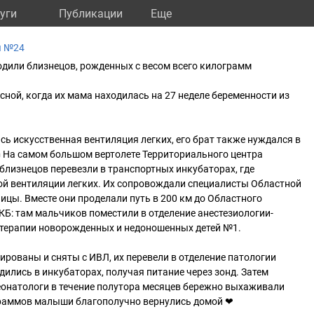
уги
Публикации
Eще
ы №24
одили близнецов, рожденных с весом всего килограмм
сной, когда их мама находилась на 27 неделе беременности из
сь искусственная вентиляция легких, его брат также нуждался в
 На самом большом вертолете Территориального центра
лизнецов перевезли в транспортных инкубаторах, где
ой вентиляции легких. Их сопровождали специалисты Областной
ицы. Вместе они проделали путь в 200 км до Областного
Б: там мальчиков поместили в отделение анестезиологии-
 терапии новорожденных и недоношенных детей №1.
ированы и сняты с ИВЛ, их перевели в отделение патологии
ились в инкубаторах, получая питание через зонд. Затем
еонатологи в течение полутора месяцев бережно выхаживали
граммов малыши благополучно вернулись домой ❤