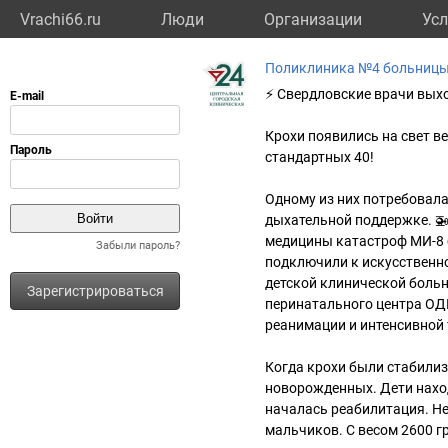
Vrachi66.ru
Люди
Организации
Усл
Поликлиника №4 больниц
⚡ Свердловские врачи вых
Крохи появились на свет ве
стандартных 40!
Одному из них потребовала
дыхательной поддержке. 
медицины катастроф МИ-8 б
Забыли пароль?
подключили к искусственн
детской клинической больн
Зарегистрироваться
перинатального центра ОДК
реанимации и интенсивной
Когда крохи были стабилиз
новорожденных. Дети наход
началась реабилитация. Н
мальчиков. С весом 2600 