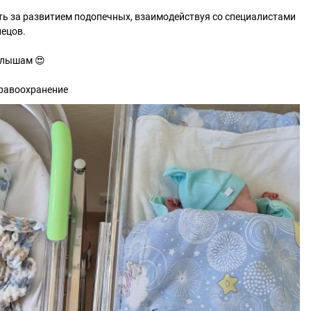
ь за развитием подопечных, взаимодействуя со специалистами
нецов.
алышам 😍
равоохранение