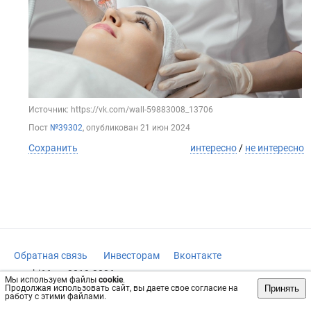
Источник: https://vk.com/wall-59883008_13706
Пост
№39302
, опубликован
21 июн 2024
Сохранить
интересно
/
не интересно
Обратная связь
Инвесторам
Вконтакте
vrachi66.ru, 2019-2026 гг.
Мы используем файлы
cookie
.
Принять
Продолжая использовать сайт, вы даете свое согласие на
Имеются противопоказания, требуется консультация
работу с этими файлами.
специалиста. Информация, представленная на сайте, не