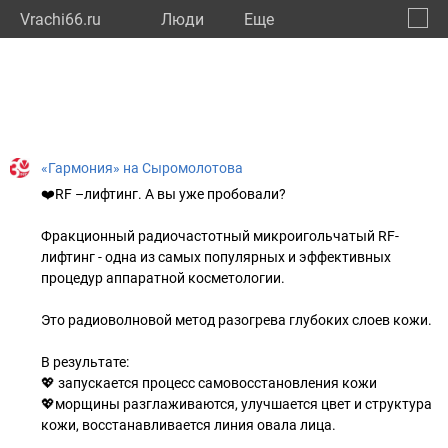
Vrachi66.ru
Люди
Eще
🔔
Сверд
🔍
«Гармония» на Сыромолотова
❤️RF –лифтинг. А вы уже пробовали?
Фракционный радиочастотный микроигольчатый RF-
лифтинг - одна из самых популярных и эффективных
процедур аппаратной косметологии.
Это радиоволновой метод разогрева глубоких слоев кожи.
В результате:
💖 запускается процесс самовосстановления кожи
💖морщины разглаживаются, улучшается цвет и структура
кожи, восстанавливается линия овала лица.