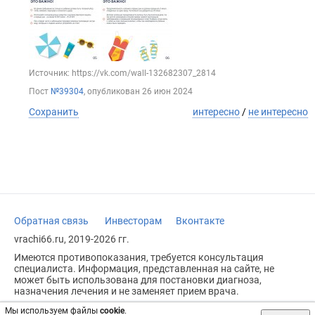
Источник: https://vk.com/wall-132682307_2814
Пост
№39304
, опубликован
26 июн 2024
Сохранить
интересно
/
не интересно
Обратная связь
Инвесторам
Вконтакте
vrachi66.ru, 2019-2026 гг.
Имеются противопоказания, требуется консультация
специалиста. Информация, представленная на сайте, не
может быть использована для постановки диагноза,
назначения лечения и не заменяет прием врача.
Возрастное ограничение: 18+
Мы используем файлы
cookie
.