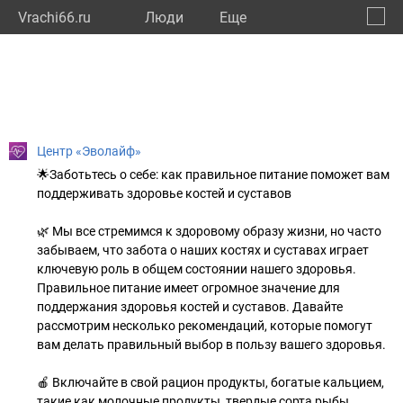
Vrachi66.ru
Люди
Eще
🔔
Сверд
🔍
Центр «Эволайф»
🌟Заботьтесь о себе: как правильное питание поможет вам
поддерживать здоровье костей и суставов
🌿 Мы все стремимся к здоровому образу жизни, но часто
забываем, что забота о наших костях и суставах играет
ключевую роль в общем состоянии нашего здоровья.
Правильное питание имеет огромное значение для
поддержания здоровья костей и суставов. Давайте
рассмотрим несколько рекомендаций, которые помогут
вам делать правильный выбор в пользу вашего здоровья.
🍎 Включайте в свой рацион продукты, богатые кальцием,
такие как молочные продукты, твердые сорта рыбы,