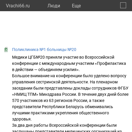
Vrachi66.ru
Люди
Eще
🔔
Сверд
🔍
Поликлиника №1 больницы №20
Медики ЦГБ№20 приняли участие во Всероссийской
конференции с международным участием «Профилактика
в действии — объединяем усилия».
Большое внимание на конференции было уделено вопросу
управления сестринской деятельности. На пленарном
заседании были представлены доклады сотрудников ФГБУ
«НМИЦ ТПМ» Минздрава России. В течение двух дней более
570 участников из 63 регионов России, а также
представители Республики Беларусь обменивались
лучшими практиками укрепления общественного
здоровья.
За два дня работы Всероссийской конференции были
заслушаны представители медицинских организаций из