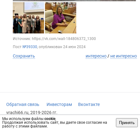
Источник: https://vk.com/wall-184806372_1300
Пост
№39330
, опубликован
24 июн 2024
Сохранить
интересно
/
не интересно
Обратная связь
Инвесторам
Вконтакте
vrachi66.ru, 2019-2026 гг.
Мы используем файлы
cookie
.
Имеются противопоказания, требуется консультация
Принять
Продолжая использовать сайт, вы даете свое согласие на
специалиста. Информация, представленная на сайте, не
работу с этими файлами.
может быть использована для постановки диагноза,
назначения лечения и не заменяет прием врача.