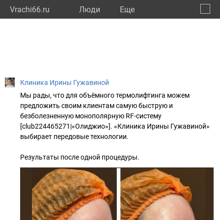
Vrachi66.ru
Люди
Eще
🔔
Сверд
🔍
Клиника Ирины Гужавиной
Мы рады, что для объёмного термолифтинга можем
предложить своим клиентам самую быструю и
безболезненную монополярную RF-систему
[club224465271|«Олиджио»]. «Клиника Ирины Гужавиной»
выбирает передовые технологии.
Результаты после одной процедуры.