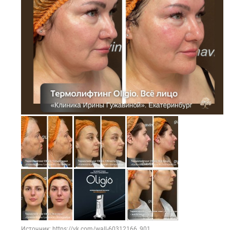
Источник: https://vk.com/wall-60312166_901