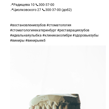
📍Радищева 10 📞300-37-00
📍Циолковского 27 📞300-37-00 (доб2)
#востановлениезубов #стоматология
#стоматологияекатеринбург #реставрациязубов
#идеальнаяулыбка #клиникаколибри #здоровыезубы
#виниры #винирыекб