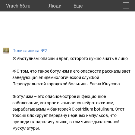
Vrachi66.ru
Люди
Eще
🔔
Сверд
🔍
Поликлиника №2
🎯⚡Ботулизм: опасный враг, которого нужно знать в лицо
🌱О том, что такое ботулизм и его опасности рассказывает
заведующая эпидемиологической службой
Первоуральской городской больницы Елена Юнусова.
❗Ботулизм – это опасное острое инфекционное
заболевание, которое вызывается нейротоксином,
вырабатываемым бактерией Clostridium botulinum. Этот
токсин блокирует передачу нервных импульсов, что
приводит к параличу мышц, в том числе дыхательной
мускулатуры.