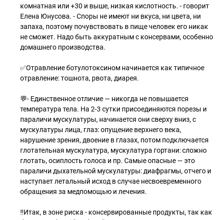
комнатная или +30 и выше, низкая кислотность. - говорит
Елена Юнусова. - Споры не имеют ни вкуса, ни цвета, ни
запаха, поэтому почувствовать в пище человек его никак
не сможет. Надо быть аккуратным с консервами, особенно
домашнего производства.
✅Отравление ботулотоксином начинается как типичное
отравление: тошнота, рвота, диарея.
💬- Единственное отличие — никогда не повышается
температура тела. На 2-3 сутки присоединяются порезы и
параличи мускулатуры, начинается они сверху вниз, с
мускулатуры лица, глаз: опущение верхнего века,
нарушение зрения, двоение в глазах, потом подключается
глотательная мускулатура, мускулатура гортани: сложно
глотать, осиплость голоса и пр. Самые опасные — это
параличи дыхательной мускулатуры: диафрагмы, отчего и
наступает летальный исход в случае несвоевременного
обращения за медпомощью и лечения.
‼Итак, в зоне риска - консервированные продукты, так как