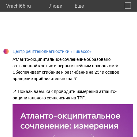
Vrachi66.ru
Люди
Eще
🔔
Сверд
🔍
Центр рентгенодиагностики «Пикассо»
Атланто-окципитальное сочленение образовано
затылочной костью и первым шейным позвонком ⭐
Обеспечивает сгибание и разгибание на 25° и осевое
вращение приблизительно на 5°.
📌 Показываем, как проводить измерения атланто-
окципитального сочленения на ТРГ.