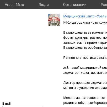
Vrachi66.ru
Люди
Организации
Усл
Медицинский центр «Ураль
🆘Когда родинка - рак кож
Важно следить за изменени
форму, контуры, размер, по
запишитесь на прием к вра
Важно следить особенно 
Ранняя диагностика рака к
🙏В нашей медицинской кли
дерматоонколог, дерматов
Доктор проведет дерматос
метод его удаления или да
Меланома – это злокачеств
родинки, обычные бородав