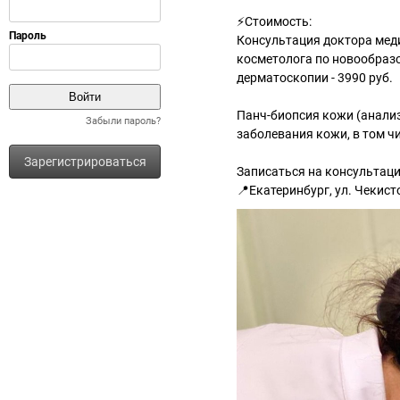
⚡Стоимость:
Консультация доктора меди
косметолога по новообраз
дерматоскопии - 3990 руб.
Панч-биопсия кожи (анали
Забыли пароль?
заболевания кожи, в том чи
Зарегистрироваться
Записаться на консультац
📍Екатеринбург, ул. Чекист