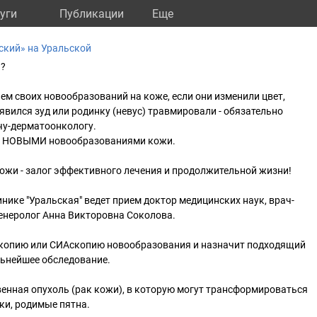
уги
Публикации
Eще
ский» на Уральской
и?
ем своих новообразований на коже, если они изменили цвет,
явился зуд или родинку (невус) травмировали - обязательно
чу-дерматоонкологу.
за НОВЫМИ новообразованиями кожи.
ожи - залог эффективного лечения и продолжительной жизни!
нике "Уральская" ведет прием доктор медицинских наук, врач-
енеролог Анна Викторовна Соколова.
копию или СИАскопию новообразования и назначит подходящий
льнейшее обследование.
енная опухоль (рак кожи), в которую могут трансформироваться
ки, родимые пятна.