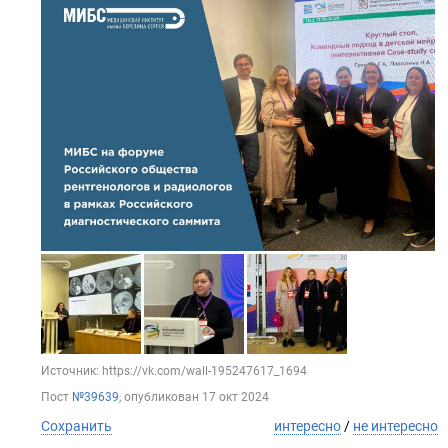
Источник: https://vk.com/wall-195247617_1694
Пост
№39639
, опубликован
17 окт 2024
Сохранить
интересно
/
не интересно