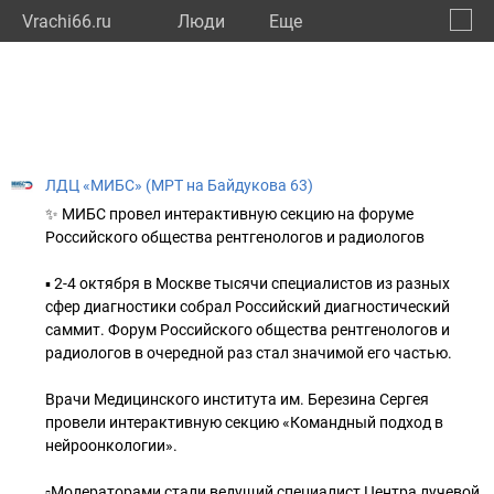
Vrachi66.ru
Люди
Eще
🔔
Сверд
🔍
ЛДЦ «МИБС» (МРТ на Байдукова 63)
✨ МИБС провел интерактивную секцию на форуме
Российского общества рентгенологов и радиологов
▪️ 2-4 октября в Москве тысячи специалистов из разных
сфер диагностики собрал Российский диагностический
саммит. Форум Российского общества рентгенологов и
радиологов в очередной раз стал значимой его частью.
Врачи Медицинского института им. Березина Сергея
провели интерактивную секцию «Командный подход в
нейроонкологии».
▫️Модераторами стали ведущий специалист Центра лучевой