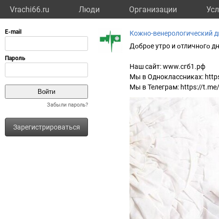
Vrachi66.ru
Люди
Организации
Усл
Кожно-венерологический д
Дᴏбрᴏе yтро и ᴏтличнᴏгᴏ дн
Наш сайт: www.сгб1.рф
Мы в Одноклассниках: https
Мы в Телеграм: https://t.m
Забыли пароль?
Зарегистрироваться