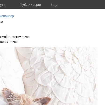
уги
Публикации
Eще
испансер
ᴙ!
://ok.ru/serov.mzso
e/serov_mzso