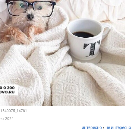
181540075_14781
окт 2024
интересно
/
не интересно