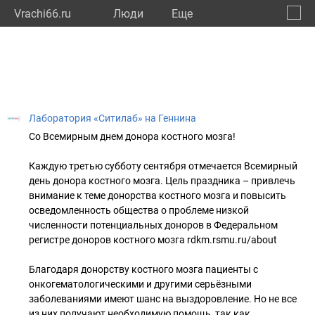
Vrachi66.ru
Люди
Eще
🔔
Сверд
🔍
Лаборатория «Ситилаб» на Геннина
Со Всемирным днем донора костного мозга!
Каждую третью субботу сентября отмечается Всемирный
день донора костного мозга. Цель праздника – привлечь
внимание к теме донорства костного мозга и повысить
осведомленность общества о проблеме низкой
численности потенциальных доноров в Федеральном
регистре доноров костного мозга rdkm.rsmu.ru/about
Благодаря донорству костного мозга пациенты с
онкогематологическими и другими серьёзными
заболеваниями имеют шанс на выздоровление. Но не все
из них получают необходимую помощь, так как