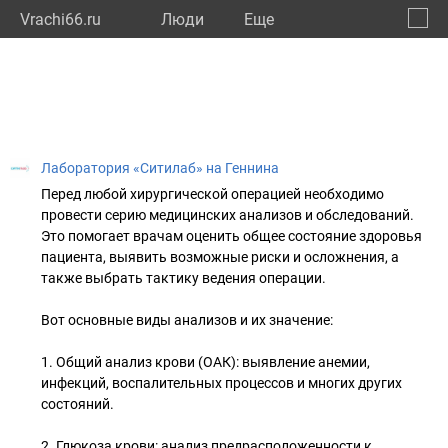
Vrachi66.ru
Люди
Eще
🔔
Сверд
🔍
Лаборатория «Ситилаб» на Геннина
Перед любой хирургической операцией необходимо
провести серию медицинских анализов и обследований.
Это помогает врачам оценить общее состояние здоровья
пациента, выявить возможные риски и осложнения, а
также выбрать тактику ведения операции.
Вот основные виды анализов и их значение:
1. Общий анализ крови (ОАК): выявление анемии,
инфекций, воспалительных процессов и многих других
состояний.
2. Глюкоза крови: анализ предрасположенности к