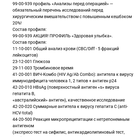
99-00-939 профиль «Анализы перед операцией» —
обязательный перечень исследований перед
хирургическим вмешательством с повышенным кешбэком
20%!
Состав профиля:
99-00-939 АКЦИЯ! ПРОФИЛЬ «Здоровая улыбка».
Состав профиля:
11-10-001 Общий анализ крови (CBC/Diff - 5 фракций
лейкоцитов)
23-12-001 Глюкоза
29-11-003 Тромбиновое время
41-20-001 ВИЧ-Комбо (HIV Ag/Ab Combo): антитела к вирусу
иммунодефицита человека 1, 2 типов + антиген p24
42-20-010 HBsAg (поверхностный антиген «s» вируса
гепатита B,
«австралийский» антиген), качественное исследование
42-20-020 Суммарные антитела к вирусу гепатита C (anti-
HCV-total)
44-20-500 Реакция микропреципитации с нетрепонемным
антигеном
(экспресс-тест на сифилис, антикардиолипиновый тест,