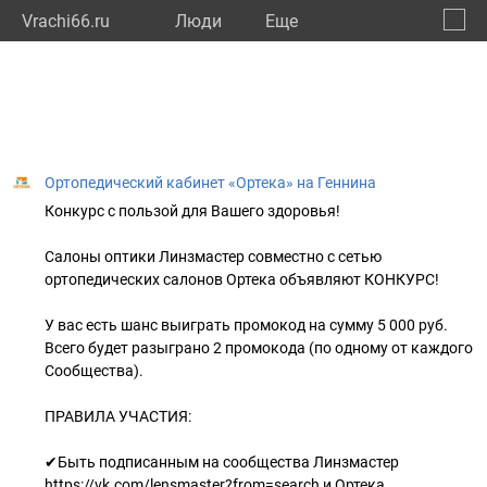
Vrachi66.ru
Люди
Eще
🔔
Сверд
🔍
Ортопедический кабинет «Ортека» на Геннина
Конкурс с пользой для Вашего здоровья!
Салоны оптики Линзмастер совместно с сетью
ортопедических салонов Ортека объявляют КОНКУРС!
У вас есть шанс выиграть промокод на сумму 5 000 руб.
Всего будет разыграно 2 промокода (по одному от каждого
Сообщества).
ПРАВИЛА УЧАСТИЯ:
✔Быть подписанным на сообщества Линзмастер
https://vk.com/lensmaster?from=search и Ортека