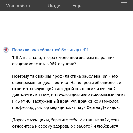
Vrachi66.ru
Люди
Eще
🔔
Сверд
🔍
Поликлиника областной больницы №1
❓👩‍⚕А вы знали, что рак молочной железы на ранних
стадиях излечим в 95% случаях?
Поэтому так важны профилактика заболевания и его
своевременная диагностика! На вопросы об онкологии
ответил заведующий кафедрой онкологии и лучевой
диагностики УГМУ, а также отделением онкомаммологии
ГКБ № 40, заслуженный врач РФ, врач-онкомаммолог,
профессор, доктор медицинских наук Сергей Демидов.
Дорогие женщины, берегите себя! И ставьте лайк, если
относитесь к своему здоровью с заботой и любовью❤