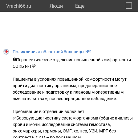
Vrachi66.ru
Люди
Eще
🔔
Сверд
🔍
Поликлиника областной больницы №1
🏥Терапевтическое отделение повышенной комфортности
СОКБ №1💙
Пациенты в условиях повышенной комфортности могут
пройти диагностику организма, предоперационное
обследование и подготовку к плановым оперативным
вмешательствам, послеоперационное наблюдение.
Пребывание в отделении включает:
✅Базовую диагностику систем организма (общие анализы
крови и мочи, исследование системы гемостаза,
онкомаркеры, гормоны, ЭМГ, холтер, УЗИ, МРТ без
контраста, СКТ) – по показаниям.